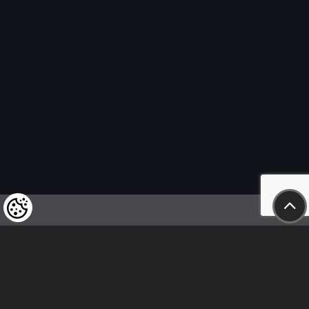
Wir weisen unsere geschätzten Kunden darauf hin,
dass wir uns das Recht vorbehalten,
die Preise unserer Produkte jederzeit zu ändern,
und dass die angegebenen Preise