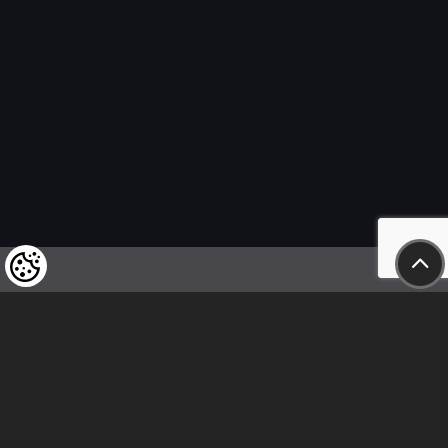
Wir weisen unsere geschätzten Kunden darauf hin,
dass wir uns das Recht vorbehalten,
die Preise unserer Produkte jederzeit zu ändern,
und dass die angegebenen Preise
als Nettobeträge zu verstehen sind!