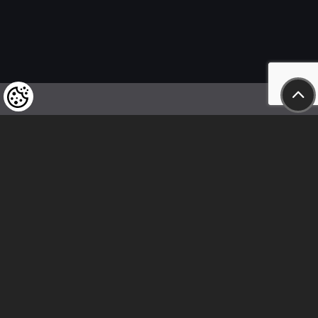
Wir weisen unsere geschätzten Kunden darauf hin,
dass wir uns das Recht vorbehalten,
die Preise unserer Produkte jederzeit zu ändern,
und dass die angegebenen Preise
als Nettobeträge zu verstehen sind!
In unserem Geschäft sind nur sofortige
Überweisungen vor Ort und Barzahlungen möglich.
Folge uns