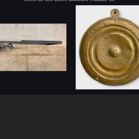
alter mit quadratischem
Barbery Geschäftsschild
en
ID: 520160
(1 St.)
26
(2 St.)