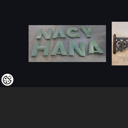
Tischh
ID: 208191
(8 St.)
Rahm
ID: 4364