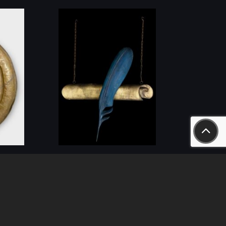
Schreiber-Werbeschild
ID: 577289
(1 St.)