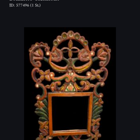
ID: 577496
(1 St.)