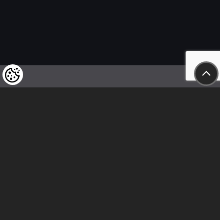
Wir weisen unsere geschätzten Kunden darauf hin,
dass wir uns das Recht vorbehalten,
die Preise unserer Produkte jederzeit zu ändern,
und dass die angegebenen Preise
als Nettobeträge zu verstehen sind!
In unserem Geschäft sind nur sofortige
Überweisungen vor Ort und Barzahlungen möglich.