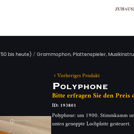
ZUHAUS
/
50 bis heute)
Grammophon, Plattenspieler, Musikinst
Vorheriges Produkt
Polyphone
Bitte erfragen Sie den Preis
ID: 193801
Polyphone: um 1900. Stimmkamm und 
unten genoppte Lochplatte gesteuer