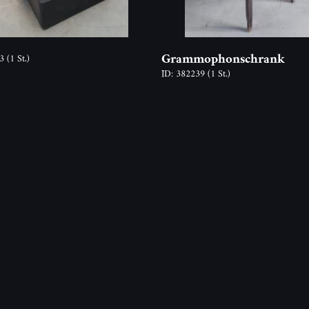
Grammophonschrank
13
(1 St.)
ID: 382239
(1 St.)