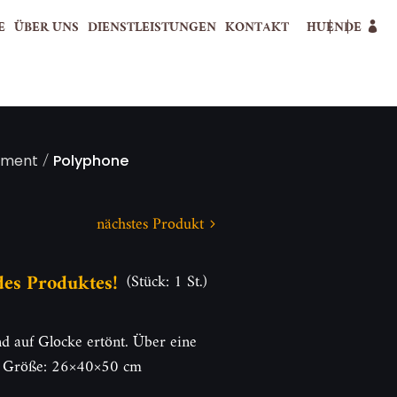
E
ÜBER UNS
DIENSTLEISTUNGEN
KONTAKT
HU
EN
DE
/
rument
Polyphone
nächstes Produkt
 des Produktes!
(Stück: 1 St.)
auf Glocke ertönt. Über eine
t. Größe: 26×40×50 cm