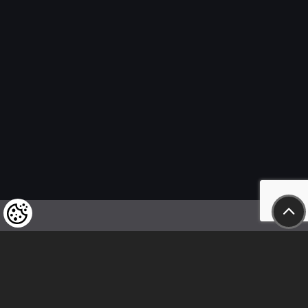
Wir weisen unsere geschätzten Kunden darauf hin,
dass wir uns das Recht vorbehalten,
die Preise unserer Produkte jederzeit zu ändern,
und dass die angegebenen Preise