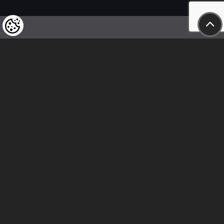
Wir weisen unsere geschätzten Kunden darauf hin,
dass wir uns das Recht vorbehalten,
die Preise unserer Produkte jederzeit zu ändern,
und dass die angegebenen Preise
als Nettobeträge zu verstehen sind!
In unserem Geschäft sind nur sofortige
Überweisungen vor Ort und Barzahlungen möglich.
Folge uns