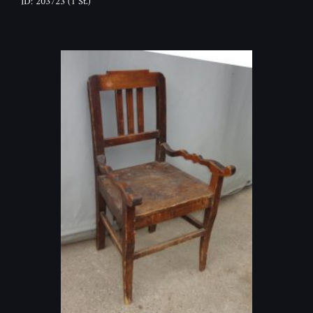
ID: 203723
(1 St.)