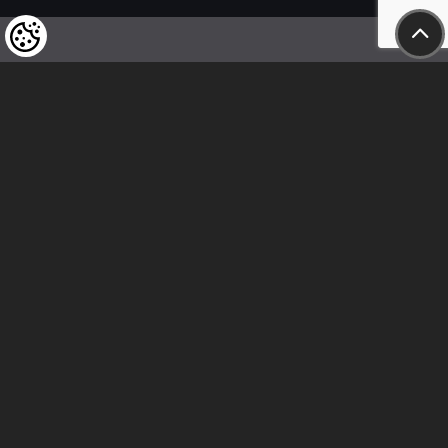
Wir weisen unsere geschätzten Kunden darauf hin,
dass wir uns das Recht vorbehalten,
die Preise unserer Produkte jederzeit zu ändern,
und dass die angegebenen Preise
als Nettobeträge zu verstehen sind!
In unserem Geschäft sind nur sofortige
Überweisungen vor Ort und Barzahlungen möglich.
Folge uns
Beziehung