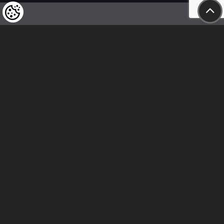
Wir weisen unsere geschätzten Kunden darauf hin,
dass wir uns das Recht vorbehalten,
die Preise unserer Produkte jederzeit zu ändern,
und dass die angegebenen Preise
als Nettobeträge zu verstehen sind!
In unserem Geschäft sind nur sofortige
Überweisungen vor Ort und Barzahlungen möglich.
Folge uns
Beziehung