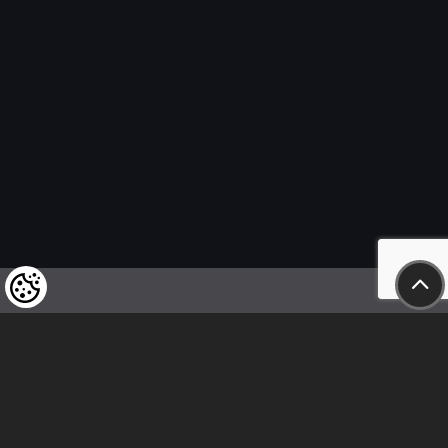
Wir weisen unsere geschätzten Kunden darauf hin,
dass wir uns das Recht vorbehalten,
die Preise unserer Produkte jederzeit zu ändern,
und dass die angegebenen Preise
als Nettobeträge zu verstehen sind!