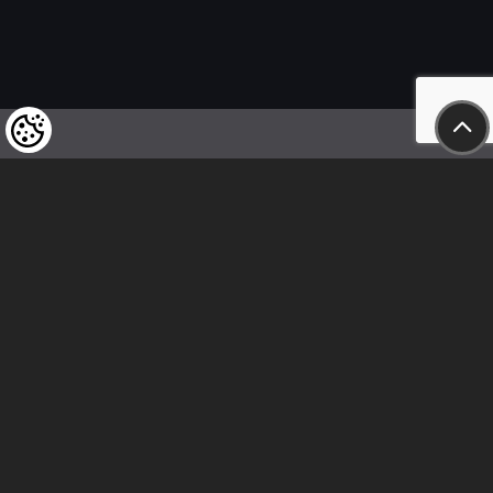
Wir weisen unsere geschätzten Kunden darauf hin,
dass wir uns das Recht vorbehalten,
die Preise unserer Produkte jederzeit zu ändern,
und dass die angegebenen Preise
als Nettobeträge zu verstehen sind!
In unserem Geschäft sind nur sofortige
Überweisungen vor Ort und Barzahlungen möglich.
Folge uns