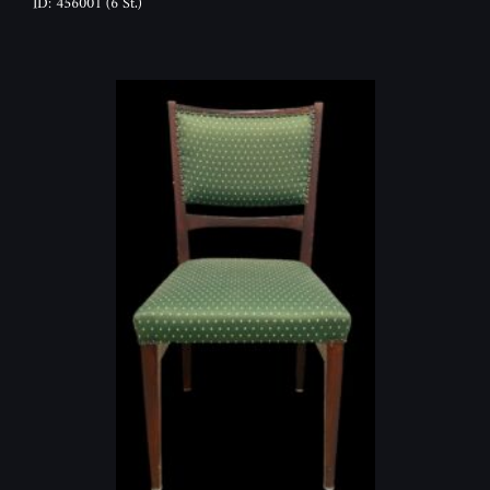
ID: 456001
(6 St.)