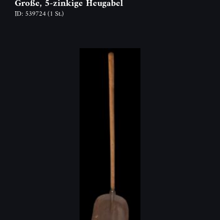
Große, 5-zinkige Heugabel
ID: 539724
(1 St.)