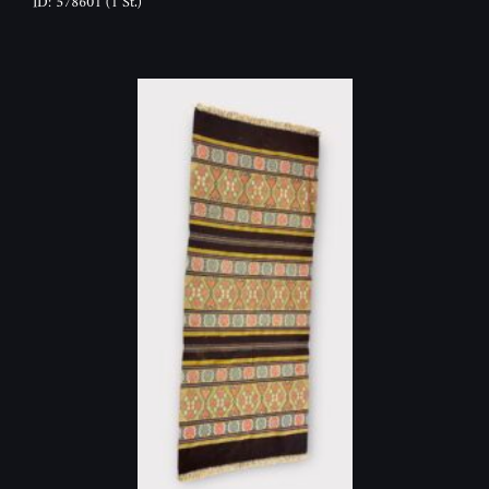
ID: 578601
(1 St.)