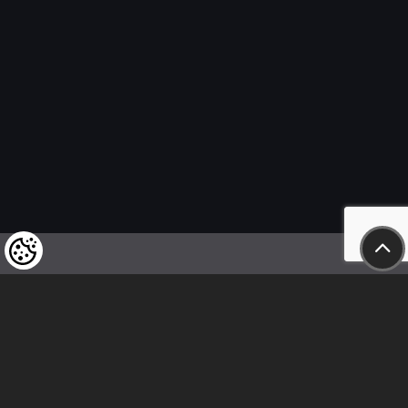
Wir weisen unsere geschätzten Kunden darauf hin,
dass wir uns das Recht vorbehalten,
die Preise unserer Produkte jederzeit zu ändern,
und dass die angegebenen Preise
als Nettobeträge zu verstehen sind!