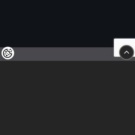
Wir weisen unsere geschätzten Kunden darauf hin,
dass wir uns das Recht vorbehalten,
die Preise unserer Produkte jederzeit zu ändern,
und dass die angegebenen Preise
als Nettobeträge zu verstehen sind!
In unserem Geschäft sind nur sofortige
Überweisungen vor Ort und Barzahlungen möglich.