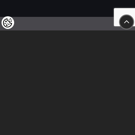
Wir weisen unsere geschätzten Kunden darauf hin,
dass wir uns das Recht vorbehalten,
die Preise unserer Produkte jederzeit zu ändern,
und dass die angegebenen Preise
als Nettobeträge zu verstehen sind!
In unserem Geschäft sind nur sofortige
Überweisungen vor Ort und Barzahlungen möglich.
Folge uns