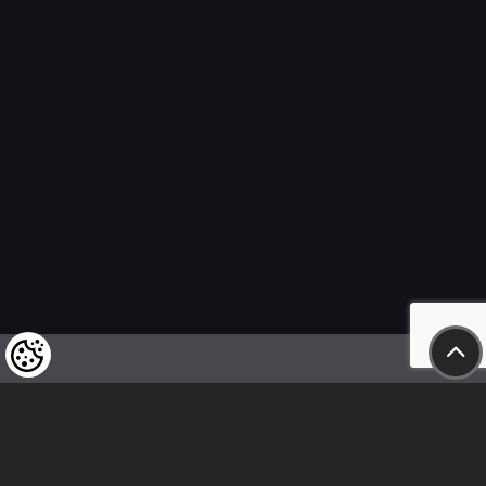
Wir weisen unsere geschätzten Kunden darauf hin,
dass wir uns das Recht vorbehalten,
die Preise unserer Produkte jederzeit zu ändern,