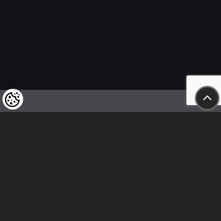
Wir weisen unsere geschätzten Kunden darauf hin,
dass wir uns das Recht vorbehalten,
die Preise unserer Produkte jederzeit zu ändern,
und dass die angegebenen Preise
als Nettobeträge zu verstehen sind!
In unserem Geschäft sind nur sofortige
Überweisungen vor Ort und Barzahlungen möglich.