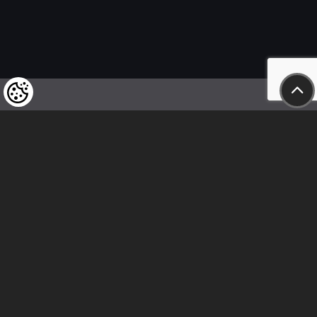
Wir weisen unsere geschätzten Kunden darauf hin,
dass wir uns das Recht vorbehalten,
die Preise unserer Produkte jederzeit zu ändern,
und dass die angegebenen Preise
als Nettobeträge zu verstehen sind!
In unserem Geschäft sind nur sofortige
Überweisungen vor Ort und Barzahlungen möglich.
Folge uns