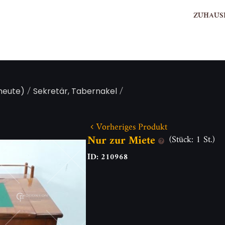
ZUHAUS
/
/
 heute)
Sekretär, Tabernakel
Vorheriges Produkt
Nur zur Miete
(Stück: 1 St.)
ID: 210968