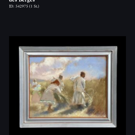
ID: 542975
(1 St.)