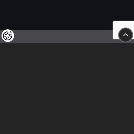
Wir weisen unsere geschätzten Kunden darauf hin,
dass wir uns das Recht vorbehalten,
die Preise unserer Produkte jederzeit zu ändern,
und dass die angegebenen Preise
als Nettobeträge zu verstehen sind!
In unserem Geschäft sind nur sofortige
Überweisungen vor Ort und Barzahlungen möglich.
Folge uns