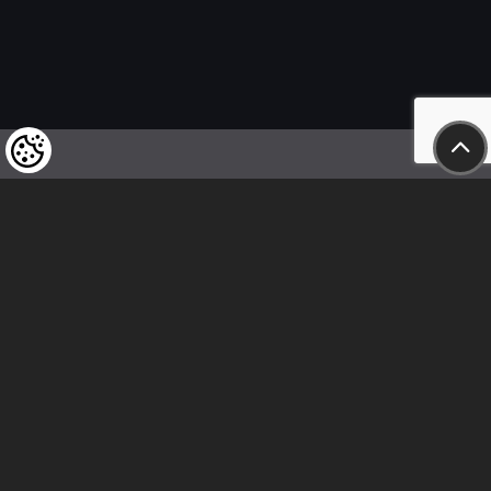
Wir weisen unsere geschätzten Kunden darauf hin,
dass wir uns das Recht vorbehalten,
die Preise unserer Produkte jederzeit zu ändern,
und dass die angegebenen Preise
als Nettobeträge zu verstehen sind!
In unserem Geschäft sind nur sofortige
Überweisungen vor Ort und Barzahlungen möglich.
Folge uns