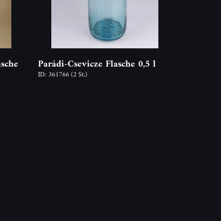
asche
Parádi-Csevicze Flasche 0,5 l
ID: 361766
(2 St.)