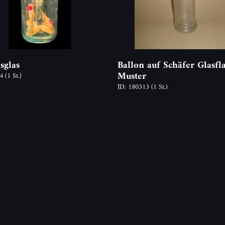
sglas
Ballon auf Schäfer Glasfl
Muster
84
(1 St.)
ID: 180313
(1 St.)