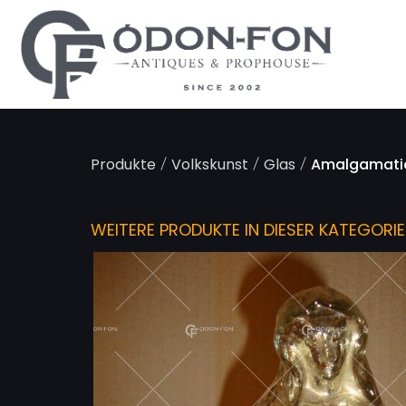
Cookie-Einstellungen
/
/
/
Produkte
Volkskunst
Glas
Amalgamatio
WEITERE PRODUKTE IN DIESER KATEGORIE