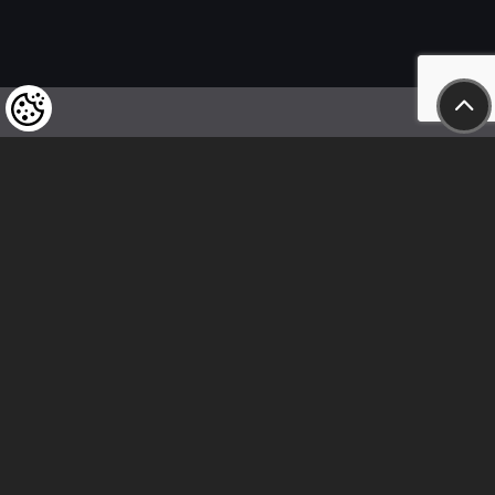
Wir weisen unsere geschätzten Kunden darauf hin,
dass wir uns das Recht vorbehalten,
die Preise unserer Produkte jederzeit zu ändern,
und dass die angegebenen Preise
als Nettobeträge zu verstehen sind!
In unserem Geschäft sind nur sofortige
Überweisungen vor Ort und Barzahlungen möglich.
Folge uns