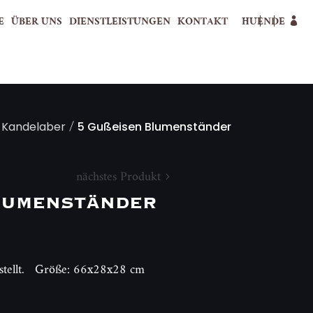
E
ÜBER UNS
DIENSTLEISTUNGEN
KONTAKT
HU
EN
DE
/
 Kandelaber
5 Gußeisen Blumenständer
nächstes Produkt
umenständer
estellt. Größe: 66x28x28 cm