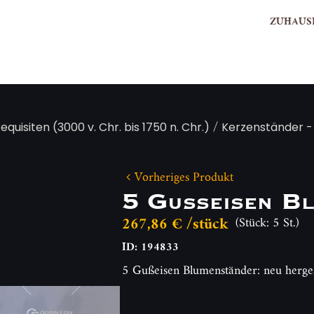
ZUHAUS
/
Requisiten (3000 v. Chr. bis 1750 n. Chr.)
Kerzenständer -
Vorheriges Produkt
5 Gußeisen Bl
267,86 € /stück
(Stück: 5 St.)
ID: 194833
5 Gußeisen Blumenständer: neu herg