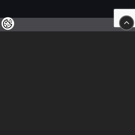
Wir weisen unsere geschätzten Kunden darauf hin,
dass wir uns das Recht vorbehalten,
die Preise unserer Produkte jederzeit zu ändern,
und dass die angegebenen Preise
als Nettobeträge zu verstehen sind!
In unserem Geschäft sind nur sofortige
Überweisungen vor Ort und Barzahlungen möglich.
Folge uns