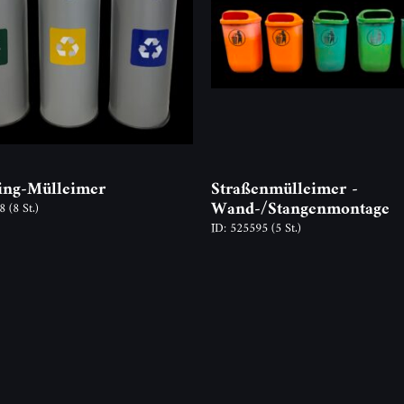
ing-Mülleimer
Straßenmülleimer -
Wand-/Stangenmontage
68
(8 St.)
ID: 525595
(5 St.)