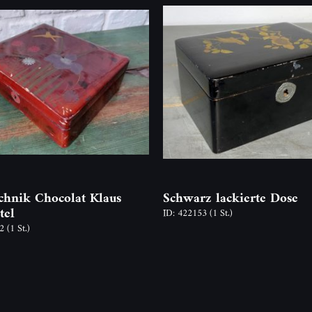
chnik Chocolat Klaus
Schwarz lackierte Dose
tel
ID: 422153
(1 St.)
02
(1 St.)