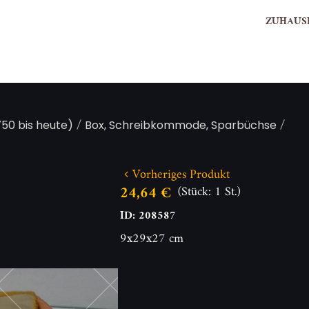
ZUHAUS
/
/
50 bis heute)
Box, Schreibkommode, Sparbüchse
Vorheriges Produkt
24,64 €
(Stück: 1 St.)
ID: 208587
9x29x27 cm