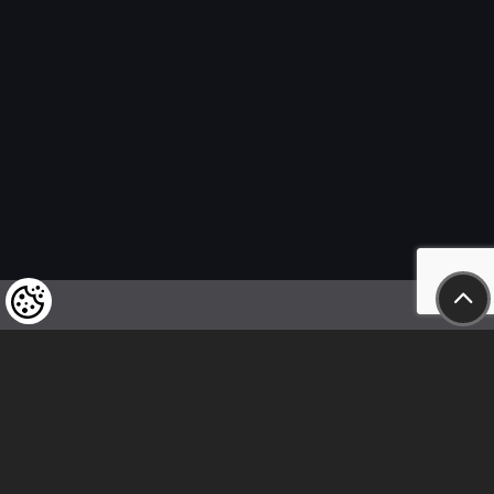
Wir weisen unsere geschätzten Kunden darauf hin,
dass wir uns das Recht vorbehalten,
die Preise unserer Produkte jederzeit zu ändern,
und dass die angegebenen Preise
als Nettobeträge zu verstehen sind!