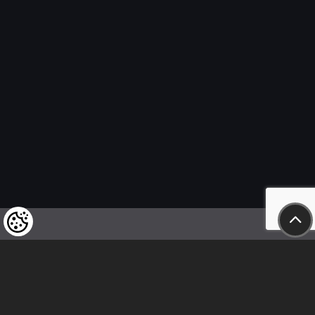
Wir weisen unsere geschätzten Kunden darauf hin,
dass wir uns das Recht vorbehalten,
die Preise unserer Produkte jederzeit zu ändern,
und dass die angegebenen Preise