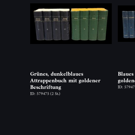
Grünes, dunkelblaues
Blaues
Attrappenbuch mit goldener
golden
Beschriftung
ID: 5794
ID: 579475
(2 St.)