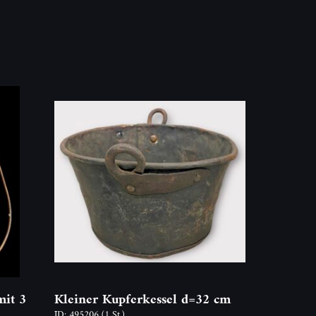
mit 3
Kleiner Kupferkessel d=32 cm
ID: 495206
(1 St.)