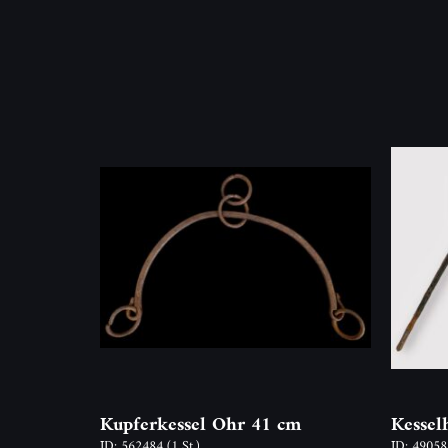
Kupferkessel Ohr 41 cm
Kessel
ID: 562484
(1 St.)
ID: 4905