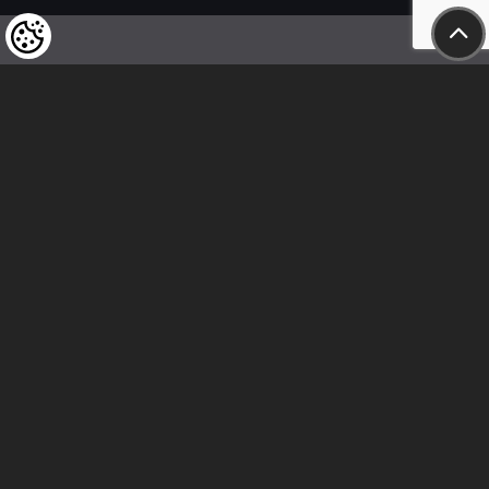
Wir weisen unsere geschätzten Kunden darauf hin,
dass wir uns das Recht vorbehalten,
die Preise unserer Produkte jederzeit zu ändern,
und dass die angegebenen Preise
als Nettobeträge zu verstehen sind!
In unserem Geschäft sind nur sofortige
Überweisungen vor Ort und Barzahlungen möglich.
Folge uns
Beziehung