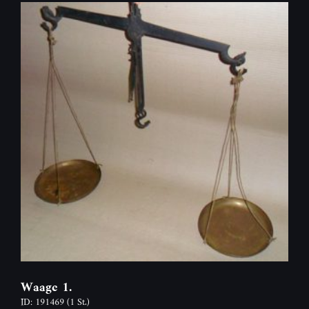
Waage 1.
ID: 191469
(1 St.)