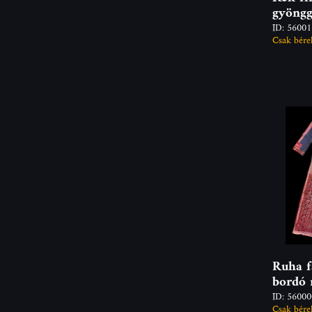
gyöngg
ID: 5600
Csak bére
Ruha f
bordó 
ID: 5600
Csak bére