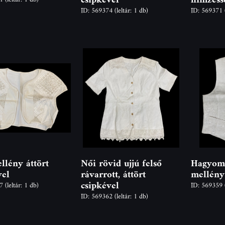
ID: 569374
(leltár: 1 db)
ID: 569371
llény áttört
Női rövid ujjú felső
Hagyomá
vel
rávarrott, áttört
mellény
csipkével
67
(leltár: 1 db)
ID: 569359
ID: 569362
(leltár: 1 db)