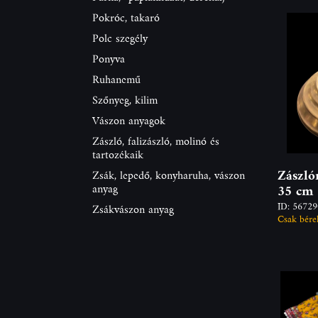
Pokróc, takaró
Polc szegély
Ponyva
Ruhanemű
Szőnyeg, kilim
Vászon anyagok
Zászló, falizászló, molinó és
tartozékaik
Zászló
Zsák, lepedő, konyharuha, vászon
anyag
35 cm
ID: 5672
Zsákvászon anyag
Csak bére