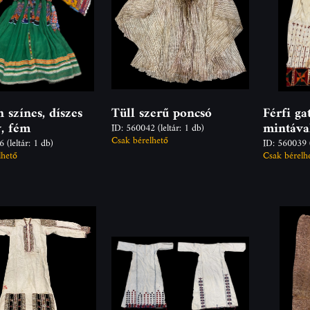
 színes, díszes
Tüll szerű poncsó
Férfi ga
, fém
mintáva
ID: 560042
(leltár: 1 db)
Csak bérelhető
46
(leltár: 1 db)
ID: 560039
lhető
Csak bérelh