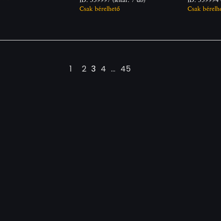
Csak bérelhető
Csak bérelh
1
2
3
4
...
45