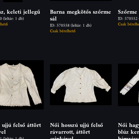
sz, keleti jellegű
Barna megkötős szőrme
Szőrme 
sál
20
(leltár: 1 db)
ID: 570552
lhető
Csak bérelh
ID: 570558
(leltár: 1 db)
Csak bérelhető
ujjú felső áttört
Női hosszú ujjú felső
Női ha
vel
rávarrott, áttört
blúz ke
csipkével
hímzéss
61
(leltár: 1 db)