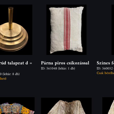
rúd talapzat d =
Párna piros csíkozással
Színes f
ID: 561048
(leltár: 1 db)
ID: 560052
Csak bérelh
90
(leltár: 8 db)
lhető