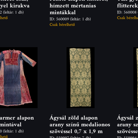
yel kirakva
hímzett mértanias
flittere
mintákkal
12
(leltár: 1 db)
ID: 560008
lhető
Csak bérelh
ID: 560009
(leltár: 1 db)
Csak bérelhető
armer alapon
Ágysál zöld alapon
Ágysál 
mintával
arany színű medalionos
arany s
szövéssel 0,7 x 1,9 m
szövésse
00
(leltár: 1 db)
lhető
ID: 559997
(leltár: 7 db)
ID: 559994