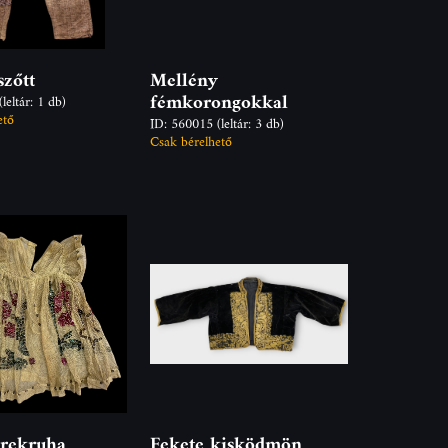
szőtt
Mellény
fémkorongokkal
(leltár: 1 db)
ető
ID: 560015
(leltár: 3 db)
Csak bérelhető
erekruha
Fekete kisködmön