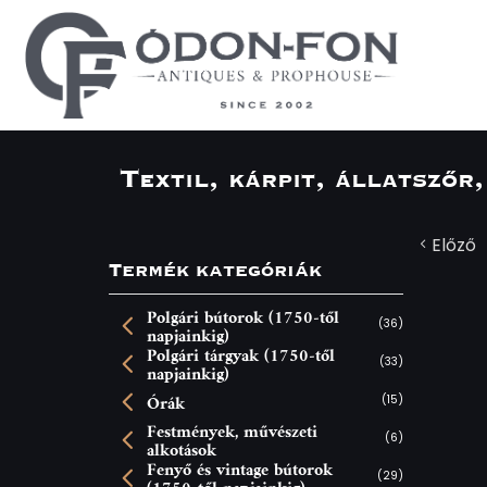
Süti preferenciák
Textil, kárpit, állatszőr,
Előző
Termék kategóriák
Polgári bútorok (1750-től
(36)
napjainkig)
Polgári tárgyak (1750-től
(33)
napjainkig)
Órák
(15)
Festmények, művészeti
(6)
alkotások
Fenyő és vintage bútorok
(29)