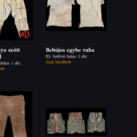
tya szőtt
Bebújos egybe ruha
l
ID: 560036
(leltár: 2 db)
Csak bérelhető
(leltár: 1 db)
ető