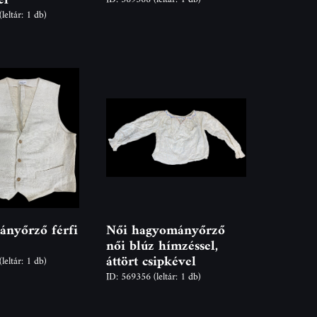
(leltár: 1 db)
nyőrző férfi
Női hagyományőrző
női blúz hímzéssel,
áttört csipkével
(leltár: 1 db)
ID: 569356
(leltár: 1 db)