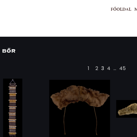
FŐOLDAL
 bőr
1
2
3
4
...
45