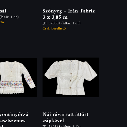
sál
Szőnyeg – Irán Tabriz
3 x 3,85 m
(leltár: 1 db)
ető
ID: 570504
(leltár: 1 db)
Csak bérelhető
gyományőrző
Női rávarrott áttört
resztszemes
csipkével
el
ID: 569368
(leltár: 1 db)