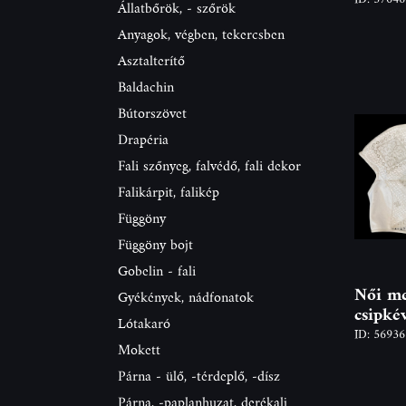
Állatbőrök, - szőrök
Anyagok, végben, tekercsben
Asztalterítő
Baldachin
Bútorszövet
Drapéria
Fali szőnyeg, falvédő, fali dekor
Falikárpit, falikép
Függöny
Függöny bojt
Gobelin - fali
Női me
Gyékények, nádfonatok
csipké
Lótakaró
ID: 5693
Mokett
Párna - ülő, -térdeplő, -dísz
Párna, -paplanhuzat, derékalj