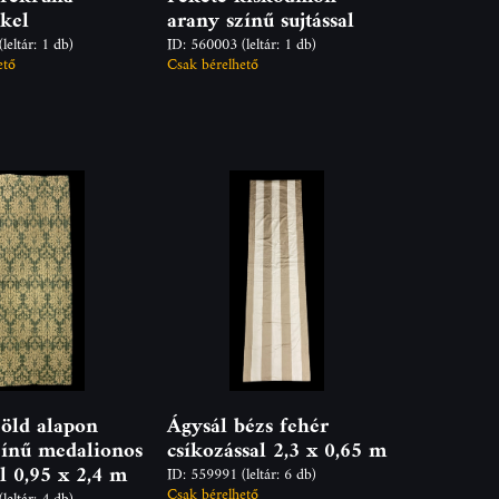
kkel
arany színű sujtással
(leltár: 1 db)
ID: 560003
(leltár: 1 db)
ető
Csak bérelhető
zöld alapon
Ágysál bézs fehér
zínű medalionos
csíkozással 2,3 x 0,65 m
l 0,95 x 2,4 m
ID: 559991
(leltár: 6 db)
Csak bérelhető
(leltár: 4 db)