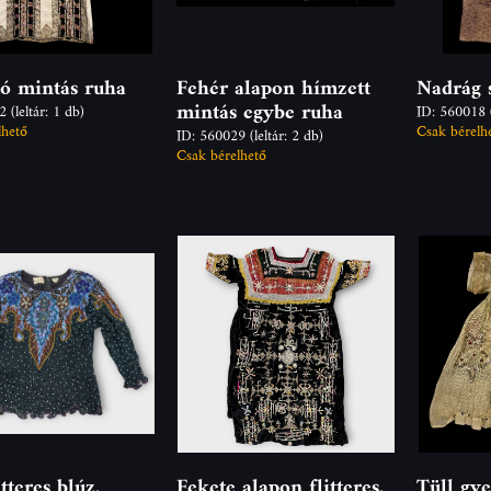
gó mintás ruha
Fehér alapon hímzett
Nadrág 
mintás egybe ruha
32
(leltár: 1 db)
ID: 560018
lhető
Csak bérelh
ID: 560029
(leltár: 2 db)
Csak bérelhető
tteres blúz,
Fekete alapon flitteres,
Tüll gy