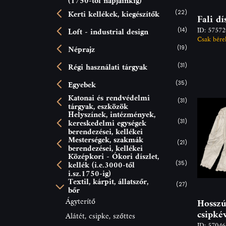
(1750-től napjainkig)
Kerti kellékek, kiegészítők
(22)
Fali dí
ID: 5757
Loft - industrial design
(14)
Csak bére
Néprajz
(19)
Régi használati tárgyak
(31)
Egyebek
(35)
Katonai és rendvédelmi
(31)
tárgyak, eszközök
Helyszínek, intézmények,
kereskedelmi egységek
(31)
berendezései, kellékei
Mesterségek, szakmák
(21)
berendezései, kellékei
Középkori - Ókori díszlet,
kellék (i.e.3000-től
(35)
i.sz.1750-ig)
Textil, kárpit, állatszőr,
(27)
bőr
Ágyterítő
Hosszú 
csipké
Alátét, csipke, szőttes
ID: 5704