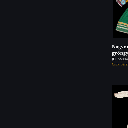
Nagyon
gyöngy
ID: 5600
Csak bére