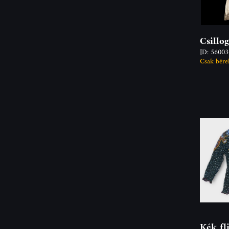
Csillo
ID: 5600
Csak bére
Kék fli