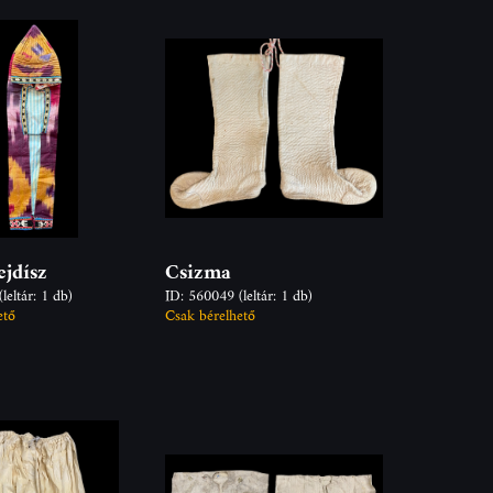
ejdísz
Csizma
(leltár: 1 db)
ID: 560049
(leltár: 1 db)
ető
Csak bérelhető